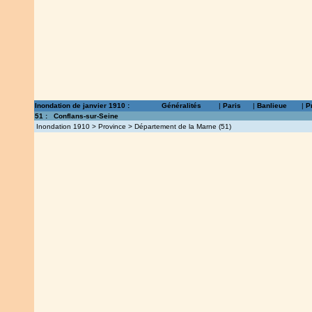
Inondation de janvier 1910 :
Généralités
|
Paris
|
Banlieue
|
P
51
:
Conflans-sur-Seine
Inondation 1910
>
Province
> Département de la Marne (51)