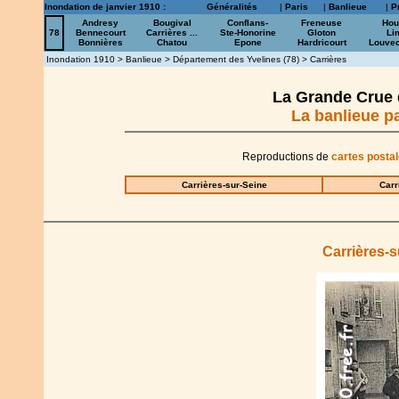
Inondation de janvier 1910 :
Généralités
|
Paris
|
Banlieue
|
P
Andresy
Bougival
Conflans-
Freneuse
Hou
78
Bennecourt
Carrières ...
Ste-Honorine
Gloton
Li
Bonnières
Chatou
Epone
Hardricourt
Louve
Inondation 1910
>
Banlieue
>
Département des Yvelines (78)
> Carrières
La Grande Crue d
La banlieue pa
Reproductions de
cartes posta
Carrières-sur-Seine
Carr
Carrières-s