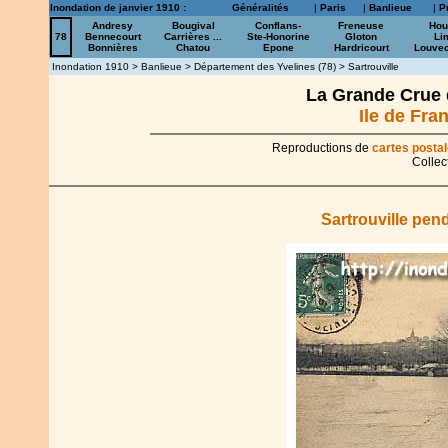
Inondation de janvier 1910 :
Généralités
|
Paris
|
Banlieue
|
P
Andresy
Bougival
Conflans-
Freneuse
Hou
78
Bennecourt
Carrières ...
Ste-Honorine
Gloton
Li
Bonnières
Chatou
Epone
Hardricourt
Louve
Inondation 1910
>
Banlieue
>
Département des Yvelines (78)
> Sartrouville
La Grande Crue d
Ile de Fran
Reproductions de
cartes posta
Collec
Sartrouville pen