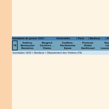
Inondation de janvier 1910 :
Généralités
|
Paris
|
Banlieue
|
P
Andresy
Bougival
Conflans-
Freneuse
Hou
78
Bennecourt
Carrières ...
Ste-Honorine
Gloton
Li
Bonnières
Chatou
Epone
Hardricourt
Louve
Inondation 1910 >
Banlieue
> Département des Yvelines (78)