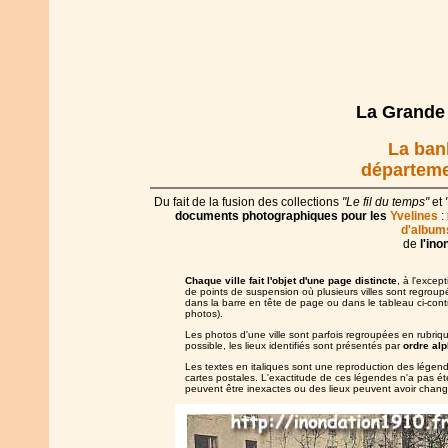
La Grande 
La banl
départeme
Du fait de la fusion des collections
"Le fil du temps"
et
documents photographiques pour les
Yvelines
:
d'album
de
l'ino
Chaque ville fait l'objet d'une page distincte
, à l'excep
de points de suspension où plusieurs villes sont regroupée
dans la barre en tête de page ou dans le tableau ci-con
photos).
Les photos d'une ville sont parfois regroupées en rubri
possible, les lieux identifiés sont présentés par
ordre al
Les textes en italiques sont une reproduction des lége
cartes postales. L'exactitude de ces légendes n'a pas été
peuvent être inexactes ou des lieux peuvent avoir chan